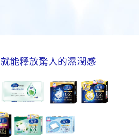
張就能釋放驚人的濕潤感